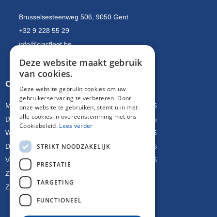
Brusselsesteenweg 506, 9050 Gent
+32 9 228 55 29
info@ciacfleet.be
BTW BE 0428.321.910
Deze website maakt gebruik
van cookies.
Openingsuren
Deze website gebruikt cookies om uw
gebruikerservaring te verbeteren. Door
Maandag
08u15 - 12u00 & 13u00 - 17u15
onze website te gebruiken, stemt u in met
alle cookies in overeenstemming met ons
Dinsdag
08u15 - 12u00 & 13u00 - 17u15
Cookiebeleid.
Lees verder
Woensdag
08u15 - 12u00 & 13u00 - 17u15
STRIKT NOODZAKELIJK
Donderdag
08u15 - 12u00 & 13u00 - 17u15
Vrijdag
08u15 - 12u00 & 13u00 - 17u15
PRESTATIE
Zaterdag
GESLOTEN
TARGETING
Zondag
GESLOTEN
FUNCTIONEEL