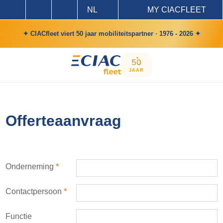
NL
MY CIACFLEET
✦ CIACfleet viert 50 jaar mobiliteitspartner · 1976 - 2026 ✦
50
JAAR
Offerteaanvraag
Onderneming
*
Contactpersoon
*
Functie