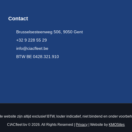
Contact
Brusselsesteenweg 506, 9050 Gent
+32 9 228 55 29
info@ciacfleet.be
BTW BE 0428.321.910
e website zijn altijd exclusief BTW, louter indicatief, niet bindend en onder voorb
CIACfleet bv © 2026. All Rights Reserved |
Privacy
| Website by
KMOSites