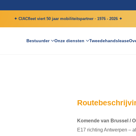
✦ CIACfleet viert 50 jaar mobiliteitspartner · 1976 - 2026 ✦
Bestuurder
Onze diensten
Tweedehandslease
Ove
Routebeschrijvi
Komende van Brussel / Oo
E17 richting Antwerpen – af