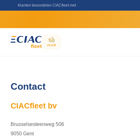
Klanten beoordelen CIACfleet met
50
JAAR
Contact
CIACfleet bv
Brusselsesteenweg 506
9050 Gent