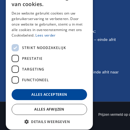
van cookies.
Deze website gebruikt cookies om uw
Routebeschrijving
gebruikerservaring te verbeteren. Door
onze website te gebruiken, stemt u in met
alle cookies in overeenstemming met ons
Komende van Brussel / Oostende / Kortrijk:
Cookiebeleid.
Lees verder
E17 richting Antwerpen – afrit 10 Gentbrugge – einde afrit
STRIKT NOODZAKELIJK
naar links – 1 km verder op uw linkerkant
PRESTATIE
Komende van Antwerpen:
TARGETING
E17 richting Kortrijk – afrit 10 Gentbrugge – einde afrit naar
FUNCTIONEEL
links 1 km verder op uw linkerkant
ALLES ACCEPTEREN
ALLES AFWIJZEN
Prijzen vermeld op d
DETAILS WEERGEVEN