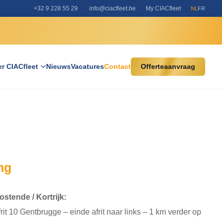
+32 9 228 55 29
info@ciacfleet.be
My CIACfleet
NL
FR
r CIACfleet
Nieuws
Vacatures
Contact
Offerteaanvraag
ng
stende / Kortrijk:
rit 10 Gentbrugge – einde afrit naar links – 1 km verder op