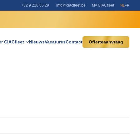
+32 9 228 55 29
info@ciacfleet.be
My CIACfleet
NL
FR
r CIACfleet
Nieuws
Vacatures
Contact
Offerteaanvraag