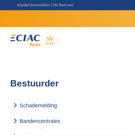
Klanten beoordelen CIACfleet met
50
JAAR
Bestuurder
Schademelding
Bandencentrales