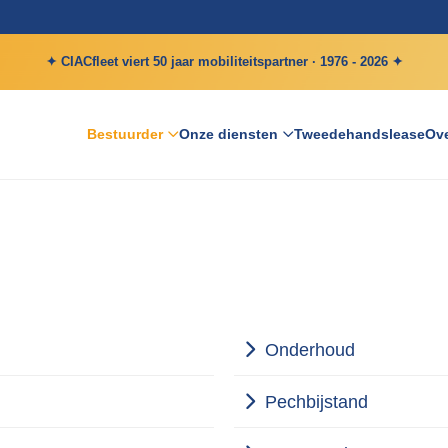
✦ CIACfleet viert 50 jaar mobiliteitspartner · 1976 - 2026 ✦
Bestuurder
Onze diensten
Tweedehandslease
Ove
Onderhoud
Pechbijstand