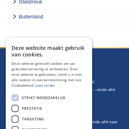
Glasbreuk
Buitenland
Deze website maakt gebruik
van cookies.
Deze website gebruikt cookies om uw
Routebeschrijving
gebruikerservaring te verbeteren. Door
onze website te gebruiken, stemt u in met
alle cookies in overeenstemming met ons
Komende van Brussel / Oostende / Kortrijk:
Cookiebeleid.
Lees verder
E17 richting Antwerpen – afrit 10 Gentbrugge – einde afrit
STRIKT NOODZAKELIJK
naar links – 1 km verder op uw linkerkant
PRESTATIE
Komende van Antwerpen:
TARGETING
E17 richting Kortrijk – afrit 10 Gentbrugge – einde afrit naar