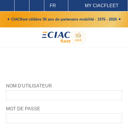
FR
MY CIACFLEET
✦ CIACfleet célèbre 50 ans de partenaire mobilité · 1976 - 2026 ✦
50
ANS
NOM D'UTILISATEUR
MOT DE PASSE