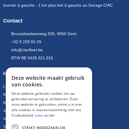
tourner à gauche - 1 km plus loin à gauche au Garage CIAC
Contact
Brusselsesteenweg 506, 9050 Gent
+32 9 228 55 29
info@ciacfleet.be
BTW BE 0428.321.910
Heures d'ouverture
Deze website maakt gebruik
van cookies.
Lundi
08u15 - 12u00 & 13u00 - 17u15
Deze website gebruikt cookies om uw
Mardi
08u15 - 12u00 & 13u00 - 17u15
gebruikerservaring te verbeteren. Door
Mercredi
08u15 - 12u00 & 13u00 - 17u15
onze website te gebruiken, stemt u in met
alle cookies in overeenstemming met ons
Jeudi
08u15 - 12u00 & 13u00 - 17u15
Cookiebeleid.
Lees verder
Vendredi
08u15 - 12u00 & 13u00 - 17u15
Samedi
FERMÉ
STRIKT NOODZAKELIJK